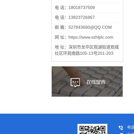
电 话：18018737509
电 话：13823726967
邮 箱：527843680@QQ.COM
网 址：https://www.szhlplc.com
地 址：深圳市龙华区观湖街道观城
社区环观南路105-13号201-203
电话