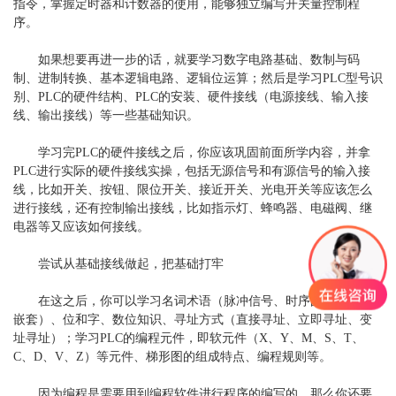
指令，掌握定时器和计数器的使用，能够独立编写开关量控制程
序。
如果想要再进一步的话，就要学习数字电路基础、数制与码
制、进制转换、基本逻辑电路、逻辑位运算；然后是学习PLC
型号
识
别、PLC的硬件结构、PLC的安装、硬件接线（电源接线、输入接
线、输出接线）等一些基础知识。
学习完PLC的硬件接线之后，你应该巩固前面所学内容，并拿
PLC进行实际的硬件接线实操，包括无源信号和有源信号的输入接
线，比如开关、按钮、
限位开关
、接近开关、光电开关等应该怎么
进行接线，还有控制输出接线，比如指示灯、蜂鸣器、电磁阀、继
电器等又应该如何接线。
尝试从基础接线做起，把基础打牢
在这之后，你可以学习名词术语（脉冲信号、时序图、堆栈、
嵌套）、位和字、数位知识、寻址方式（直接寻址、立即寻址、变
址寻址）；学习PLC的编程元件，即软元件（X、Y、M、S、T、
C、D、V、Z）等元件、梯形图的组成特点、编程规则等。
因为编程是需要用到编程软件进行程序的编写的，那么你还要