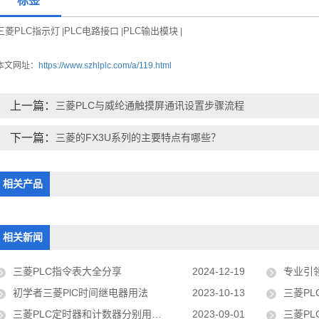
标签
三菱PLC指示灯
PLC电路接口
PLC输出模块
|
|
|
本文网址：
https://www.szhlplc.com/a/119.html
上一篇：
三菱PLC与威纶通触摸屏通讯设置步骤流程
下一篇：
三菱的FX3U系列的主要特点有哪些？
相关产品
相关新闻
三菱PLC指令表大全分享
2024-12-19
专业引领，智
初学者三菱PlC时间继电器用法
2023-10-13
三菱PLC
三菱PLC定时器和计数器分别用什么指令？
2023-09-01
三菱PLC的I