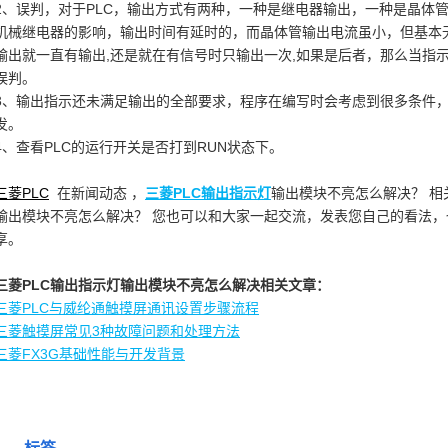
2、误判，对于PLC，输出方式有两种，一种是继电器输出，一种是晶体
机械继电器的影响，输出时间有延时的，而晶体管输出电流虽小，但基本
输出就一直有输出,还是就在有信号时只输出一次,如果是后者，那么当指
误判。
3、输出指示还未满足输出的全部要求，程序在编写时会考虑到很多条件
发。
4、查看PLC的运行开关是否打到RUN状态下。
三菱PLC
在新闻动态 ，
三菱PLC输出指示灯
输出模块不亮怎么解决？ 相
输出模块不亮怎么解决？ 您也可以和大家一起交流，发表您自己的看法
享。
三菱PLC输出指示灯输出模块不亮怎么解决相关文章：
三菱PLC与威纶通触摸屏通讯设置步骤流程
三菱触摸屏常见3种故障问题和处理方法
三菱FX3G基础性能与开发背景