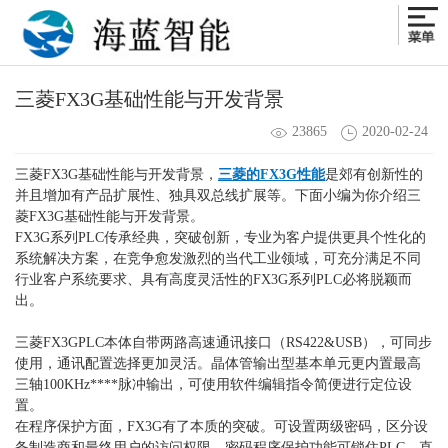
三菱FX3G基础性能与开发背景
23865
2020-02-24
三菱
FX3G
基础性能与开发背景，
三菱的FX3G性能
是郊有创新性的
并且增加有产品扩展性、独具双总线扩展等。下面小编为你介绍三
菱FX3G基础性能与开发背景。
FX3G系列
PLC传承经典，突破创新，专业为客户提供更具个性化的
系统解决方案，在竞争愈发激烈的当代工业领域，可充分满足不同
行业客户系统要求、具有高度灵活性的FX3G系列PLC必将脱颖而
出。
三菱FX3GPLC本体自带两路高速通讯接口（RS422&USB），可同步
使用，通讯配置选择更加灵活。晶体管输出型基本单元更内置最高
三轴100KHz****脉冲输出，可使用软件编辑指令简便进行定位设
置。
在程序保护方面，FX3G有了本质的突破。可设置两级密码，区分设
备制造商和最终用户的访问权限。密码程序保护功能可锁住PLC，直