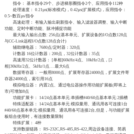
指令： 基本指令29个、步进梯形圈指令2个、应用指令112种
处理速度： 0.21µs(标准模式)，0.42µs(扩展模式)，应用指令：
0.5~数百µs/指令
高速处理： 有输入输出刷新指令、输入滤波器调整、输入中断
功能、定时中断功能、脉冲捕捉功能
最大输入输出点数: 256点(基本单元、扩展设备的I/O点数128点
与CC-Link远程I/O点数128点合计)
辅助继电器： 7680点/定时器：320点
计数器 16位计数器：200点，32位计数器：35点
高速用32位计数器： [单相]60kHz/4点、10kHz/2点，[2
相]30kHz/2点、5kHz/1点….最大6点
数据寄存器： 一般用8000点、扩展寄存器24000点，扩展文件寄
存器24000点，索引用16点
模拟电位器： 内置2点、通过电位器操作用功能扩展板(即将上
市)可增加8点
功能扩展卡： 14/24点基本单元:单插槽#40/60点基本单元:2插槽
特殊适配器： 14/24点基本单元:模拟量用、通讯用各可连接1台
#40/60点基本单元:模拟量用、通讯用各可连接2台,但是，与功能扩展
板组合使用时，有连接数量限制
特殊扩展： 4种
支持数据链路： RS-232C,RS-485,RS-422,周边设备连接、简易