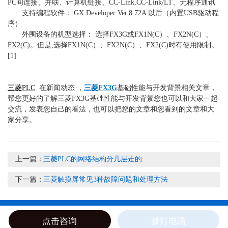
PC间连接、并联、计算机链接、CC-Link,CC-Link/LT、无程序通讯
支持编程软件： GX Developer Ver.8.72A 以后（内置USB驱动程
序）
外围设备的机型选择： 选择FX3G或FX1N(C）、FX2N(C）、
FX2(C)。但是,选择FX1N(C）、FX2N(C）、FX2(C)时有使用限制。
[1]
三菱PLC
在新闻动态 ，
三菱FX3G
基础性能与开发背景相关文章，
帮您更好的了解三菱FX3G基础性能与开发背景您也可以和大家一起
交流，发表您自己的看法，也可以把您的文章和您看到的文章和大
家分享。
上一篇：
三菱PLC的网络结构分几层走的
下一篇：
三菱触摸屏常见3种故障问题和处理方法
电话
地址
点击咨询
拨打电话