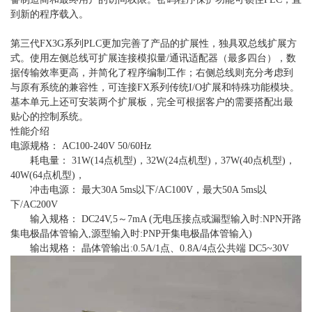
到新的程序载入。
第三代FX3G系列PLC更加完善了产品的扩展性，独具双总线扩展方
式。使用左侧总线可扩展连接模拟量/通讯适配器（最多四台），数
据传输效率更高，并简化了程序编制工作；右侧总线则充分考虑到
与原有系统的兼容性，可连接FX系列传统I/O扩展和特殊功能模块。
基本单元上还可安装两个扩展板，完全可根据客户的需要搭配出最
贴心的控制系统。
性能介绍
电源规格： AC100-240V 50/60Hz
耗电量： 31W(14点机型)，32W(24点机型)，37W(40点机型)，
40W(64点机型)，
冲击电源： 最大30A 5ms以下/AC100V，最大50A 5ms以
下/AC200V
输入规格： DC24V,5～7mA (无电压接点或漏型输入时:NPN开路
集电极晶体管输入,源型输入时:PNP开集电极晶体管输入)
输出规格： 晶体管输出:0.5A/1点、0.8A/4点公共端 DC5~30V