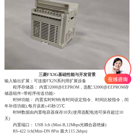
三菱FX3G基础性能与开发背景
输入输出扩展：可连接
FX2N系列
用扩展设备
程序存储器： 内置32000步EEPROM，选配:32000步EEPROM存
储器组件<带程序传送功能>
时钟功能： 内置实时时钟(有时间设定指令、时间比较指令，闰
年补偿功能),每月误差±45秒/25℃
时钟数据由内置电容器保存10天(使用选配电池可保存超过10
天)
内置端口： USB:1ch (Mini-B,12Mbps光耦合器绝缘)
RS-422:1ch(Mini-DN 8Pin 最大115.2kbps)